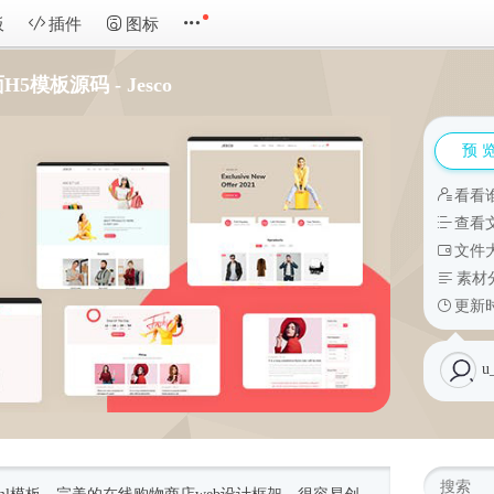
板
插件
图标
模板源码 - Jesco
预 
看看
查看
文件大
素材
更新时
u