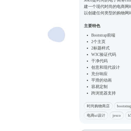
Jesco是
时尚
的电子商务
Ht
建一个现代
时尚
的电商网站
以创建任何类型的购物网
主要特色
Bootstrap前端
2个主页
2标题样式
W3C验证代码
干净代码
创意和现代设计
充分响应
平滑的动画
容易定制
跨浏览器支持
时尚购物商店
bootst
电商ui设计
jesco
h