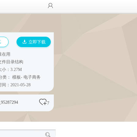
览
立即下载
谁在用
文件目录结构
小：3.27M
分类：
模板
-
电子商务
间：2021-05-28
_95287294
7